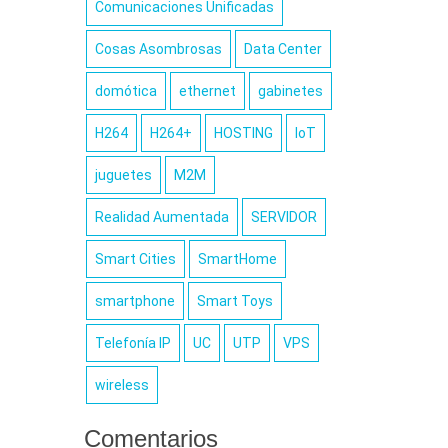
Comunicaciones Unificadas
ce años
ero su
Cosas Asombrosas
Data Center
 lenta,
da y de
domótica
ethernet
gabinetes
los más
H264
H264+
HOSTING
IoT
juguetes
M2M
”
: “Una
Realidad Aumentada
SERVIDOR
stándar
Smart Cities
SmartHome
ncia.
El
e forma
smartphone
Smart Toys
cio de
teer de
Telefonía IP
UC
UTP
VPS
 de alta
wireless
cíficas,
rtante”.
Comentarios