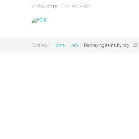
info@voix.pe
+51 965342525
Está aquí:
Home
Info
Displaying items by tag: H2