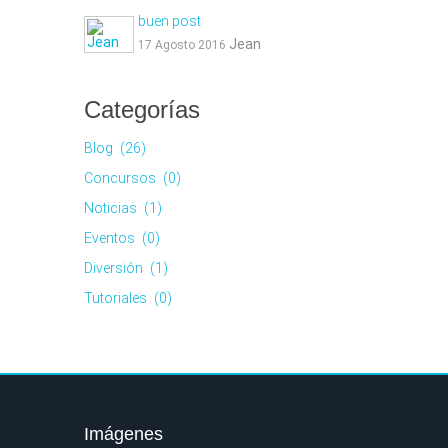
buen post
Jean
17 Agosto 2016
ision ha
ban con
Categorías
Blog
(26)
Concursos
(0)
na
Noticias
(1)
is
Eventos
(0)
os
Diversión
(1)
ts
Tutoriales
(0)
el
ia
se
Imágenes