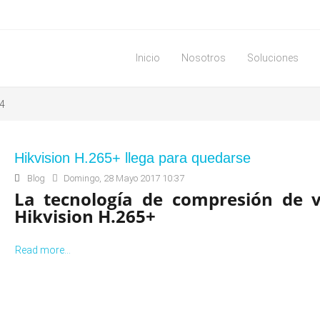
Inicio
Nosotros
Soluciones
64
Hikvision H.265+ llega para quedarse
Blog
Domingo, 28 Mayo 2017 10:37
La tecnología de compresión de v
Hikvision H.265+
Read more...
Ahora puedes reducir más de un 80% el t
de los archivos de vídeo, con respecto
predecesor, el H.264.