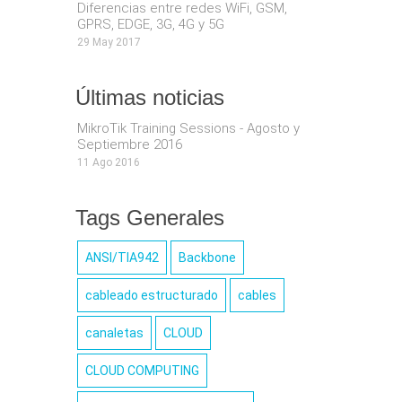
Diferencias entre redes WiFi, GSM,
, había
GPRS, EDGE, 3G, 4G y 5G
29 May 2017
ancia. Ha
 avances
Últimas noticias
egado al
MikroTik Training Sessions - Agosto y
Septiembre 2016
 ofrecen
11 Ago 2016
aras que
3MP, 4MP
Tags Generales
n H.265+
ANSI/TIA942
Backbone
K HD) y,
cableado estructurado
cables
a vídeo
canaletas
CLOUD
CLOUD COMPUTING