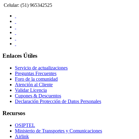
Celular: (51) 965342525
Enlaces Útiles
Servicio de actualizaciones
Preguntas Frecuentes
Foro de la comunidad
Atención al Cliente
Validar Licencia
Cupones & Descuentos
Declaración Protección de Datos Personales
Recursos
OSIPTEL
Ministerio de Transportes y Comunicaciones
Airlink