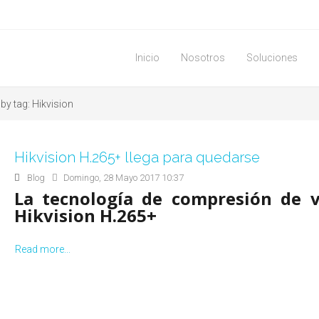
Inicio
Nosotros
Soluciones
by tag: Hikvision
Hikvision H.265+ llega para quedarse
Blog
Domingo, 28 Mayo 2017 10:37
La tecnología de compresión de v
Hikvision H.265+
Read more...
Ahora puedes reducir más de un 8
tamaño de los archivos de vídeo, con res
a su predecesor, el H.264.