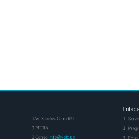
Enlace
Av. Sanchez Cerro 637
Servi
PIURA
Pregu
:
info@voix.pe
Correo
Foro 