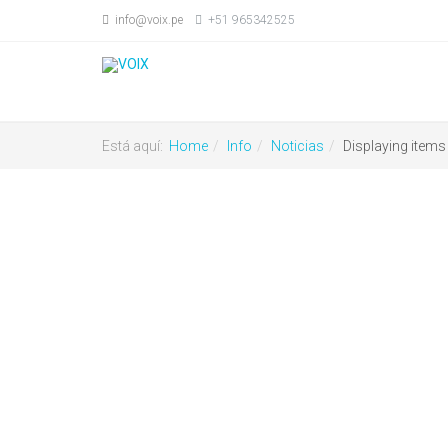
info@voix.pe
+51 965342525
Está aquí:
Home
Info
Noticias
Displaying items 