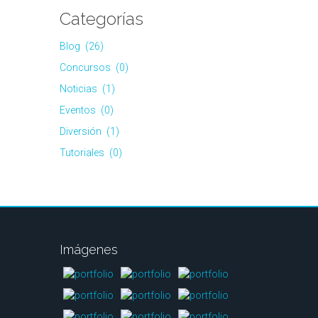
Categorías
, había
ancia. Ha
Blog
(26)
 avances
Concursos
(0)
Noticias
(1)
egado al
Eventos
(0)
 ofrecen
Diversión
(1)
aras que
Tutoriales
(0)
3MP, 4MP
n H.265+
K HD) y,
a vídeo
Imágenes